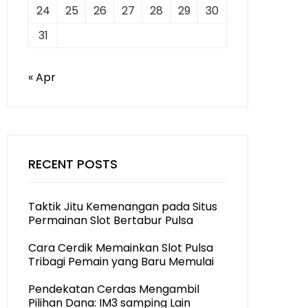
24
25
26
27
28
29
30
31
« Apr
RECENT POSTS
Taktik Jitu Kemenangan pada Situs
Permainan Slot Bertabur Pulsa
Cara Cerdik Memainkan Slot Pulsa
Tribagi Pemain yang Baru Memulai
Pendekatan Cerdas Mengambil
Pilihan Dana: IM3 samping Lain