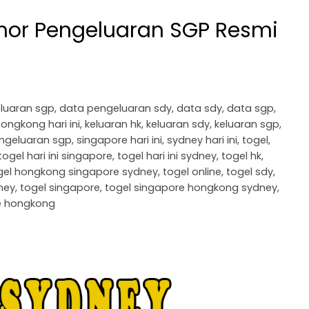
or Pengeluaran SGP Resmi
eluaran sgp
,
data pengeluaran sdy
,
data sdy
,
data sgp
,
ongkong hari ini
,
keluaran hk
,
keluaran sdy
,
keluaran sgp
,
ngeluaran sgp
,
singapore hari ini
,
sydney hari ini
,
togel
,
togel hari ini singapore
,
togel hari ini sydney
,
togel hk
,
gel hongkong singapore sydney
,
togel online
,
togel sdy
,
ney
,
togel singapore
,
togel singapore hongkong sydney
,
e hongkong