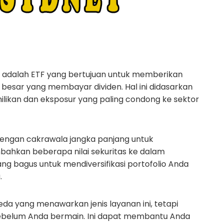
s) adalah ETF yang bertujuan untuk memberikan
i besar yang membayar dividen.
Hal ini didasarkan
milikan dan eksposur yang paling condong ke sektor
r dengan cakrawala jangka panjang untuk
hkan beberapa nilai sekuritas ke dalam
ng bagus untuk mendiversifikasi portofolio Anda
.
da yang menawarkan jenis layanan ini, tetapi
ebelum Anda bermain.
Ini dapat membantu Anda