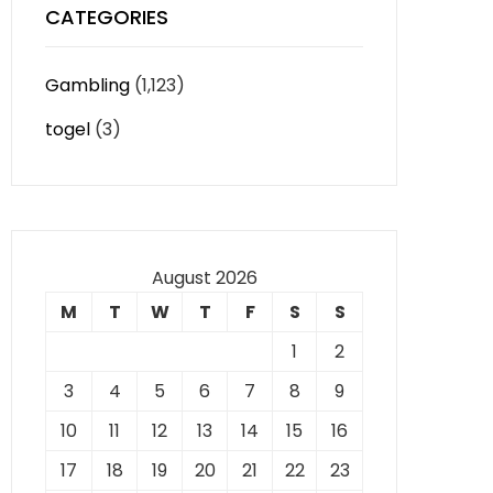
CATEGORIES
Gambling
(1,123)
togel
(3)
August 2026
M
T
W
T
F
S
S
1
2
3
4
5
6
7
8
9
10
11
12
13
14
15
16
17
18
19
20
21
22
23