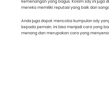
kemenangan yang bagus.
Kolam sdy ini juga 
mereka memiliki reputasi yang baik dan sangat
Anda juga dapat mencoba kumpulan sdy yang m
kepada pemain.
Ini bisa menjadi cara yang 
menang dan merupakan cara yang menyenan