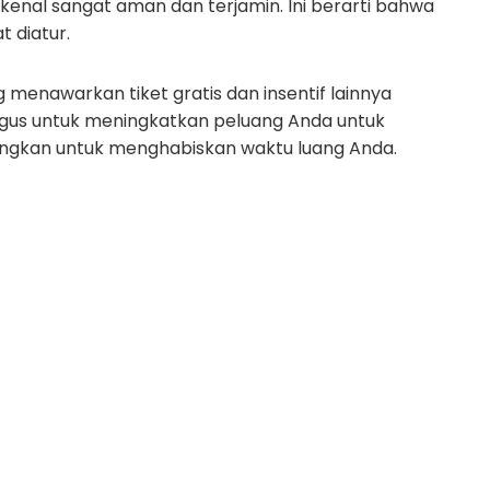
dikenal sangat aman dan terjamin.
Ini berarti bahwa
 diatur.
enawarkan tiket gratis dan insentif lainnya
bagus untuk meningkatkan peluang Anda untuk
gkan untuk menghabiskan waktu luang Anda.