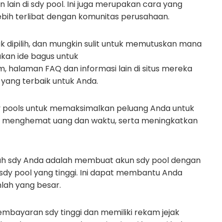
lain di sdy pool.
Ini juga merupakan cara yang
bih terlibat dengan komunitas perusahaan.
 dipilih, dan mungkin sulit untuk memutuskan mana
kan ide bagus untuk
 halaman FAQ dan informasi lain di situs mereka
yang terbaik untuk Anda.
 pools untuk memaksimalkan peluang Anda untuk
tuk menghemat uang dan waktu, serta meningkatkan
iah sdy Anda adalah membuat akun sdy pool dengan
y pool yang tinggi.
Ini dapat membantu Anda
ah yang besar.
embayaran sdy tinggi dan memiliki rekam jejak