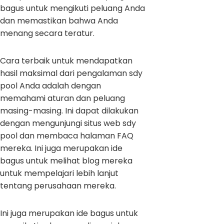
bagus untuk mengikuti peluang Anda
dan memastikan bahwa Anda
menang secara teratur.
Cara terbaik untuk mendapatkan
hasil maksimal dari pengalaman sdy
pool Anda adalah dengan
memahami aturan dan peluang
masing-masing.
Ini dapat dilakukan
dengan mengunjungi situs web sdy
pool dan membaca halaman FAQ
mereka.
Ini juga merupakan ide
bagus untuk melihat blog mereka
untuk mempelajari lebih lanjut
tentang perusahaan mereka.
Ini juga merupakan ide bagus untuk