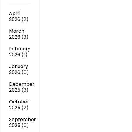
April
2026
(2)
March
2026
(3)
February
2026
(1)
January
2026
(6)
December
2025
(3)
October
2025
(2)
September
2025
(6)