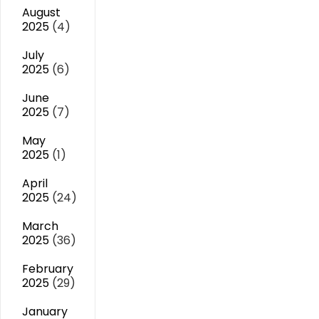
August
2025
(4)
July
2025
(6)
June
2025
(7)
May
2025
(1)
April
2025
(24)
March
2025
(36)
February
2025
(29)
January