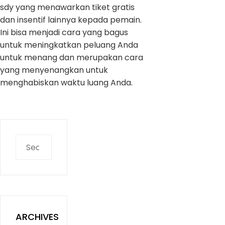
sdy yang menawarkan tiket gratis
dan insentif lainnya kepada pemain.
Ini bisa menjadi cara yang bagus
untuk meningkatkan peluang Anda
untuk menang dan merupakan cara
yang menyenangkan untuk
menghabiskan waktu luang Anda.
Search
for:
ARCHIVES