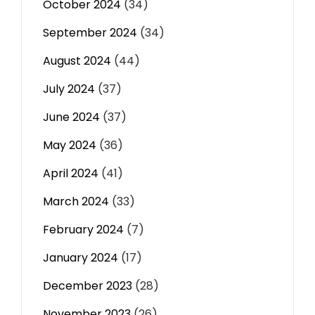
October 2024
(34)
September 2024
(34)
August 2024
(44)
July 2024
(37)
June 2024
(37)
May 2024
(36)
April 2024
(41)
March 2024
(33)
February 2024
(7)
January 2024
(17)
December 2023
(28)
November 2023
(26)