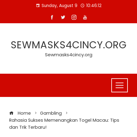
Skip
Sunday, August 9
10:46:12
to
content
SEWMASKS4CINCY.ORG
Sewmasks4cincy.org
Home
Gambling
Rahasia Sukses Memenangkan Togel Macau: Tips
dan Trik Terbaru!