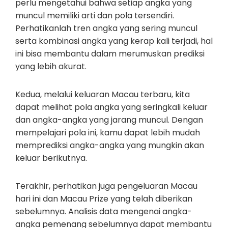
perlu mengetahui bahwa setiap angka yang
muncul memiliki arti dan pola tersendiri.
Perhatikanlah tren angka yang sering muncul
serta kombinasi angka yang kerap kali terjadi, hal
ini bisa membantu dalam merumuskan prediksi
yang lebih akurat.
Kedua, melalui keluaran Macau terbaru, kita
dapat melihat pola angka yang seringkali keluar
dan angka-angka yang jarang muncul. Dengan
mempelajari pola ini, kamu dapat lebih mudah
memprediksi angka-angka yang mungkin akan
keluar berikutnya.
Terakhir, perhatikan juga pengeluaran Macau
hari ini dan Macau Prize yang telah diberikan
sebelumnya. Analisis data mengenai angka-
angka pemenang sebelumnya dapat membantu