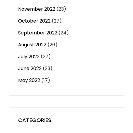
November 2022
(23)
October 2022
(27)
September 2022
(24)
August 2022
(26)
July 2022
(27)
June 2022
(23)
May 2022
(17)
CATEGORIES