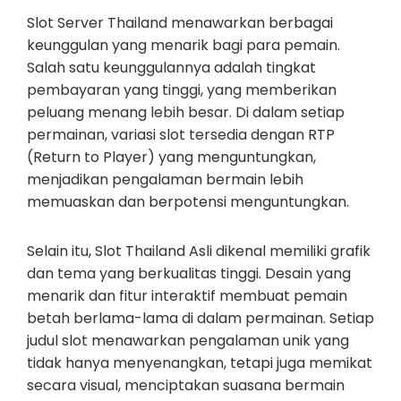
Slot Server Thailand menawarkan berbagai
keunggulan yang menarik bagi para pemain.
Salah satu keunggulannya adalah tingkat
pembayaran yang tinggi, yang memberikan
peluang menang lebih besar. Di dalam setiap
permainan, variasi slot tersedia dengan RTP
(Return to Player) yang menguntungkan,
menjadikan pengalaman bermain lebih
memuaskan dan berpotensi menguntungkan.
Selain itu, Slot Thailand Asli dikenal memiliki grafik
dan tema yang berkualitas tinggi. Desain yang
menarik dan fitur interaktif membuat pemain
betah berlama-lama di dalam permainan. Setiap
judul slot menawarkan pengalaman unik yang
tidak hanya menyenangkan, tetapi juga memikat
secara visual, menciptakan suasana bermain