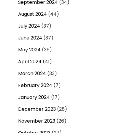
September 2024
(34)
August 2024
(44)
July 2024
(37)
June 2024
(37)
May 2024
(36)
April 2024
(41)
March 2024
(33)
February 2024
(7)
January 2024
(17)
December 2023
(28)
November 2023
(26)
October 2023
(27)