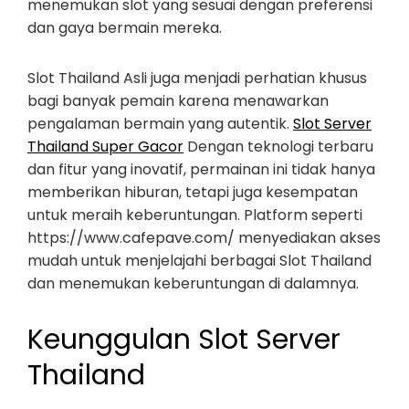
menemukan slot yang sesuai dengan preferensi
dan gaya bermain mereka.
Slot Thailand Asli juga menjadi perhatian khusus
bagi banyak pemain karena menawarkan
pengalaman bermain yang autentik.
Slot Server
Thailand Super Gacor
Dengan teknologi terbaru
dan fitur yang inovatif, permainan ini tidak hanya
memberikan hiburan, tetapi juga kesempatan
untuk meraih keberuntungan. Platform seperti
https://www.cafepave.com/ menyediakan akses
mudah untuk menjelajahi berbagai Slot Thailand
dan menemukan keberuntungan di dalamnya.
Keunggulan Slot Server
Thailand