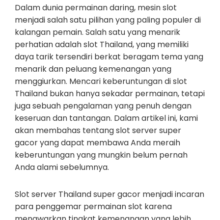
Dalam dunia permainan daring, mesin slot
menjadi salah satu pilihan yang paling populer di
kalangan pemain. Salah satu yang menarik
perhatian adalah slot Thailand, yang memiliki
daya tarik tersendiri berkat beragam tema yang
menarik dan peluang kemenangan yang
menggiurkan. Mencari keberuntungan di slot
Thailand bukan hanya sekadar permainan, tetapi
juga sebuah pengalaman yang penuh dengan
keseruan dan tantangan. Dalam artikel ini, kami
akan membahas tentang slot server super
gacor yang dapat membawa Anda meraih
keberuntungan yang mungkin belum pernah
Anda alami sebelumnya.
Slot server Thailand super gacor menjadi incaran
para penggemar permainan slot karena
menawarkan tingkat kemenangan yang lebih