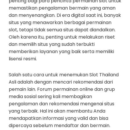
penting bagi para pencinta permainan slot untuk
memastikan pengalaman bermain yang aman
dan menyenangkan. Di era digital saat ini, banyak
situs yang menawarkan berbagai permainan
slot, tetapi tidak semua situs dapat diandalkan.
Oleh karena itu, penting untuk melakukan riset
dan memilih situs yang sudah terbukti
memberikan layanan yang baik serta memiliki
lisensi resmi.
Salah satu cara untuk menemukan Slot Thailand
Asli adalah dengan mencari rekomendasi dari
pemain lain. Forum permainan online dan grup
media sosial sering kali membagikan
pengalaman dan rekomendasi mengenai situs
yang terbaik. Hal ini akan membantu Anda
mendapatkan informasi yang valid dan bisa
dipercaya sebelum mendaftar dan bermain.