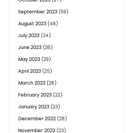
September 2023
(59)
August 2023
(48)
July 2023
(34)
June 2023
(26)
May 2023
(29)
April 2023
(25)
March 2023
(28)
February 2023
(22)
January 2023
(23)
December 2022
(28)
November 2022
(23)