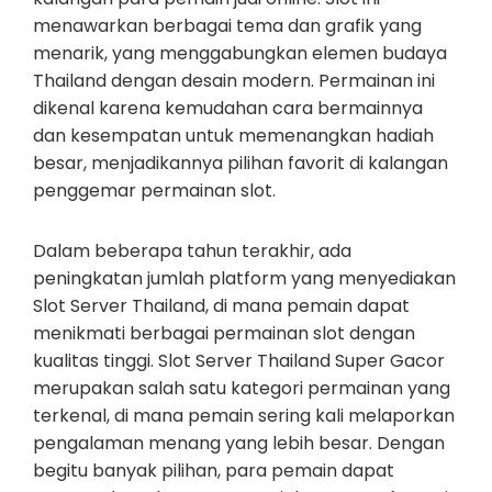
menawarkan berbagai tema dan grafik yang
menarik, yang menggabungkan elemen budaya
Thailand dengan desain modern. Permainan ini
dikenal karena kemudahan cara bermainnya
dan kesempatan untuk memenangkan hadiah
besar, menjadikannya pilihan favorit di kalangan
penggemar permainan slot.
Dalam beberapa tahun terakhir, ada
peningkatan jumlah platform yang menyediakan
Slot Server Thailand, di mana pemain dapat
menikmati berbagai permainan slot dengan
kualitas tinggi. Slot Server Thailand Super Gacor
merupakan salah satu kategori permainan yang
terkenal, di mana pemain sering kali melaporkan
pengalaman menang yang lebih besar. Dengan
begitu banyak pilihan, para pemain dapat