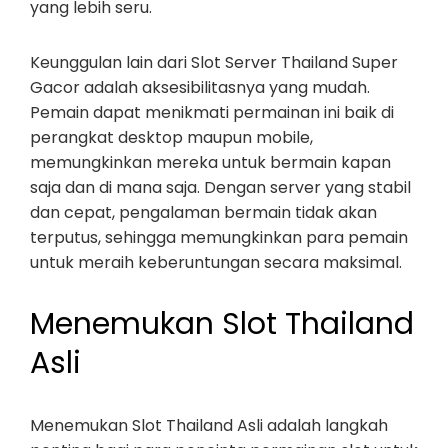
yang lebih seru.
Keunggulan lain dari Slot Server Thailand Super
Gacor adalah aksesibilitasnya yang mudah.
Pemain dapat menikmati permainan ini baik di
perangkat desktop maupun mobile,
memungkinkan mereka untuk bermain kapan
saja dan di mana saja. Dengan server yang stabil
dan cepat, pengalaman bermain tidak akan
terputus, sehingga memungkinkan para pemain
untuk meraih keberuntungan secara maksimal.
Menemukan Slot Thailand
Asli
Menemukan Slot Thailand Asli adalah langkah