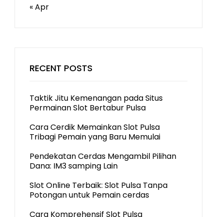
« Apr
RECENT POSTS
Taktik Jitu Kemenangan pada Situs
Permainan Slot Bertabur Pulsa
Cara Cerdik Memainkan Slot Pulsa
Tribagi Pemain yang Baru Memulai
Pendekatan Cerdas Mengambil Pilihan
Dana: IM3 samping Lain
Slot Online Terbaik: Slot Pulsa Tanpa
Potongan untuk Pemain cerdas
Cara Komprehensif Slot Pulsa