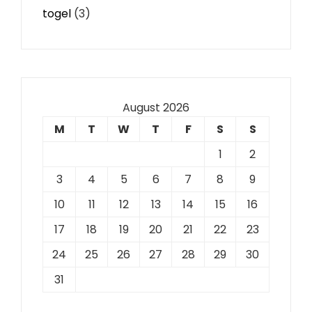
togel
(3)
August 2026
M
T
W
T
F
S
S
1
2
3
4
5
6
7
8
9
10
11
12
13
14
15
16
17
18
19
20
21
22
23
24
25
26
27
28
29
30
31