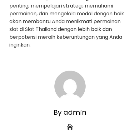
penting, mempelajari strategi, memahami
permainan, dan mengelola modal dengan baik
akan membantu Anda menikmati permainan
slot di Slot Thailand dengan lebih baik dan
berpotensi meraih keberuntungan yang Anda
inginkan.
By admin