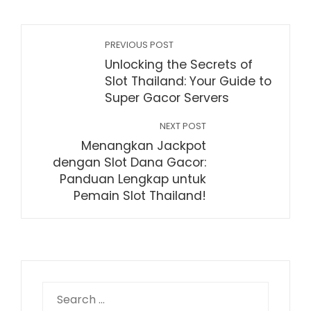
PREVIOUS POST
Unlocking the Secrets of
Slot Thailand: Your Guide to
Super Gacor Servers
NEXT POST
Menangkan Jackpot
dengan Slot Dana Gacor:
Panduan Lengkap untuk
Pemain Slot Thailand!
Search
for: