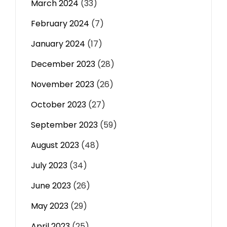
March 2024
(33)
February 2024
(7)
January 2024
(17)
December 2023
(28)
November 2023
(26)
October 2023
(27)
September 2023
(59)
August 2023
(48)
July 2023
(34)
June 2023
(26)
May 2023
(29)
April 2023
(25)