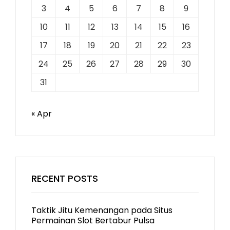
3
4
5
6
7
8
9
10
11
12
13
14
15
16
17
18
19
20
21
22
23
24
25
26
27
28
29
30
31
« Apr
RECENT POSTS
Taktik Jitu Kemenangan pada Situs
Permainan Slot Bertabur Pulsa