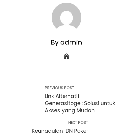
By admin
PREVIOUS POST
Link Alternatif
Generasitogel: Solusi untuk
Akses yang Mudah
NEXT POST
Keunggulan IDN Poker