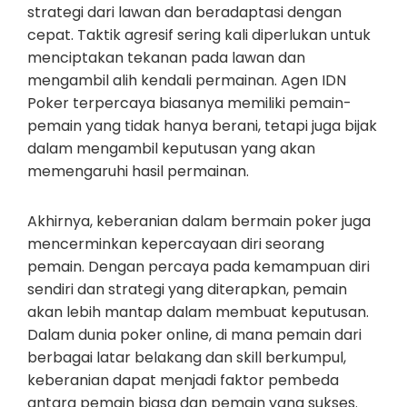
strategi dari lawan dan beradaptasi dengan
cepat. Taktik agresif sering kali diperlukan untuk
menciptakan tekanan pada lawan dan
mengambil alih kendali permainan. Agen IDN
Poker terpercaya biasanya memiliki pemain-
pemain yang tidak hanya berani, tetapi juga bijak
dalam mengambil keputusan yang akan
memengaruhi hasil permainan.
Akhirnya, keberanian dalam bermain poker juga
mencerminkan kepercayaan diri seorang
pemain. Dengan percaya pada kemampuan diri
sendiri dan strategi yang diterapkan, pemain
akan lebih mantap dalam membuat keputusan.
Dalam dunia poker online, di mana pemain dari
berbagai latar belakang dan skill berkumpul,
keberanian dapat menjadi faktor pembeda
antara pemain biasa dan pemain yang sukses.