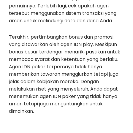
pemainnya. Terlebih lagi, cek apakah agen
tersebut menggunakan sistem transaksi yang
aman untuk melindungi data dan dana Anda.
Terakhir, pertimbangkan bonus dan promosi
yang ditawarkan oleh agen IDN play. Meskipun
bonus besar terdengar menarik, pastikan untuk
membaca syarat dan ketentuan yang berlaku.
Agen IDN poker terpercaya tidak hanya
memberikan tawaran menggiurkan tetapi juga
jelas dalam kebijakan mereka. Dengan
melakukan riset yang menyeluruh, Anda dapat
menemukan agen IDN poker yang tidak hanya
aman tetapi juga menguntungkan untuk
dimainkan.