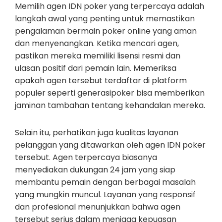
Memilih agen IDN poker yang terpercaya adalah
langkah awal yang penting untuk memastikan
pengalaman bermain poker online yang aman
dan menyenangkan. Ketika mencari agen,
pastikan mereka memiliki lisensi resmi dan
ulasan positif dari pemain lain. Memeriksa
apakah agen tersebut terdaftar di platform
populer seperti generasipoker bisa memberikan
jaminan tambahan tentang kehandalan mereka.
Selain itu, perhatikan juga kualitas layanan
pelanggan yang ditawarkan oleh agen IDN poker
tersebut. Agen terpercaya biasanya
menyediakan dukungan 24 jam yang siap
membantu pemain dengan berbagai masalah
yang mungkin muncul. Layanan yang responsif
dan profesional menunjukkan bahwa agen
tersebut serius dalam menjaga kepuasan