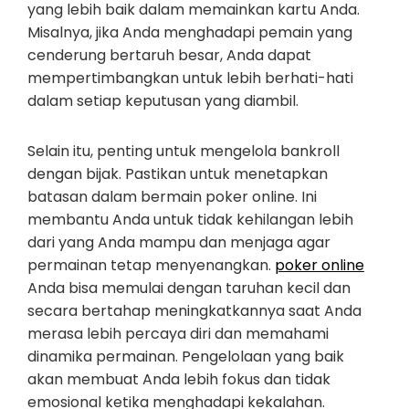
yang lebih baik dalam memainkan kartu Anda.
Misalnya, jika Anda menghadapi pemain yang
cenderung bertaruh besar, Anda dapat
mempertimbangkan untuk lebih berhati-hati
dalam setiap keputusan yang diambil.
Selain itu, penting untuk mengelola bankroll
dengan bijak. Pastikan untuk menetapkan
batasan dalam bermain poker online. Ini
membantu Anda untuk tidak kehilangan lebih
dari yang Anda mampu dan menjaga agar
permainan tetap menyenangkan.
poker online
Anda bisa memulai dengan taruhan kecil dan
secara bertahap meningkatkannya saat Anda
merasa lebih percaya diri dan memahami
dinamika permainan. Pengelolaan yang baik
akan membuat Anda lebih fokus dan tidak
emosional ketika menghadapi kekalahan.